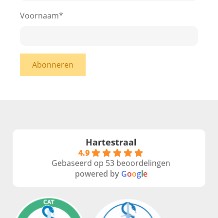
Voornaam
*
Abonneren
Hartestraal
4.9
Gebaseerd op 53 beoordelingen
powered by
G
o
o
g
l
e